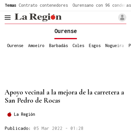
common.go-to-content
Temas
Contrato contenedores
Ourensano con 96 condenas
header.menu.open
Ourense
Ourense
Amoeiro
Barbadás
Coles
Esgos
Nogueira
P
Apoyo vecinal a la mejora de la carretera a
San Pedro de Rocas
La Región
Publicado:
05 Mar 2022 - 01:28