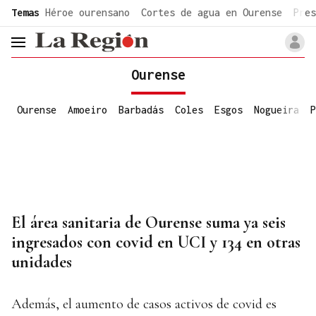
common.go-to-content
Temas
Héroe ourensano
Cortes de agua en Ourense
Pres
header.menu.open
Ourense
Ourense
Amoeiro
Barbadás
Coles
Esgos
Nogueira
P
El área sanitaria de Ourense suma ya seis
ingresados con covid en UCI y 134 en otras
unidades
Además, el aumento de casos activos de covid es