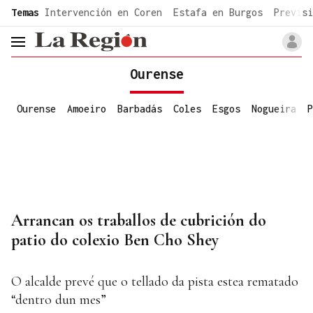
common.go-to-content
Temas
Intervención en Coren
Estafa en Burgos
Previsi
header.menu.open
Ourense
Ourense
Amoeiro
Barbadás
Coles
Esgos
Nogueira
P
Arrancan os traballos de cubrición do
patio do colexio Ben Cho Shey
O alcalde prevé que o tellado da pista estea rematado
“dentro dun mes”