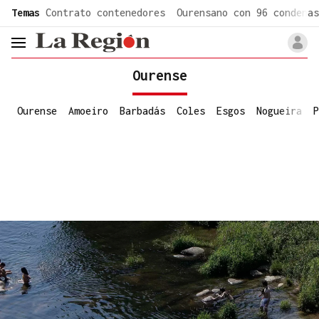
common.go-to-content
Temas
Contrato contenedores
Ourensano con 96 condenas
header.menu.open
Ourense
Ourense
Amoeiro
Barbadás
Coles
Esgos
Nogueira
P