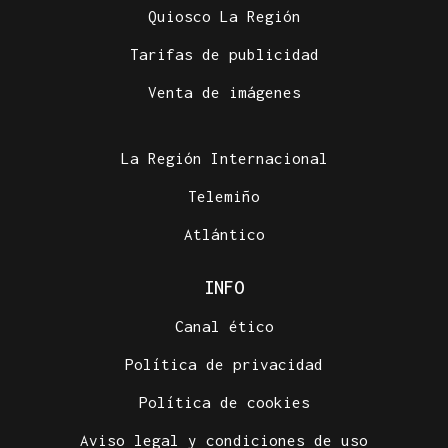
Quiosco La Región
Tarifas de publicidad
INCENDIO URBANO
Venta de imágenes
El incendio de un colchón en Sada obliga a
ingresar a dos personas
La Región Internacional
Telemiño
Atlántico
INFO
Canal ético
Política de privacidad
Política de cookies
Aviso legal y condiciones de uso