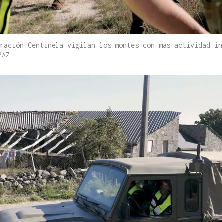
ración Centinela vigilan los montes con más actividad in
PAZ