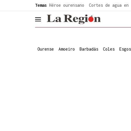
common.go-to-content
Temas
Héroe ourensano
Cortes de agua en 
header.menu.open
Ourense
Amoeiro
Barbadás
Coles
Esgos