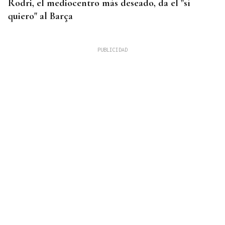
Rodri, el mediocentro más deseado, da el "sí
quiero" al Barça
FALTA DE MEDIOS
Vivas pide expulsar de inmediato a migrantes que
siguen en Ceuta y "blindar" la frontera con más
medios europeos