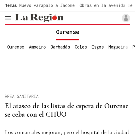
common.go-to-content
Temas
Nuevo varapalo a Jácome
Obras en la avenida de 
header.menu.open
Ourense
Ourense
Amoeiro
Barbadás
Coles
Esgos
Nogueira
P
ÁREA SANITARIA
El atasco de las listas de espera de Ourense
se ceba con el CHUO
Los comarcales mejoran, pero el hospital de la ciudad