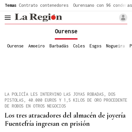
common.go-to-content
Temas
Contrato contenedores
Ourensano con 96 condenas
header.menu.open
Ourense
Ourense
Amoeiro
Barbadás
Coles
Esgos
Nogueira
P
LA POLICÍA LES INTERVINO LAS JOYAS ROBADAS, DOS
PISTOLAS, 40.000 EUROS Y 1,5 KILOS DE ORO PROCEDENTE
DE ROBOS EN OTROS NEGOCIOS
Los tres atracadores del almacén de joyería
Fuentefría ingresan en prisión