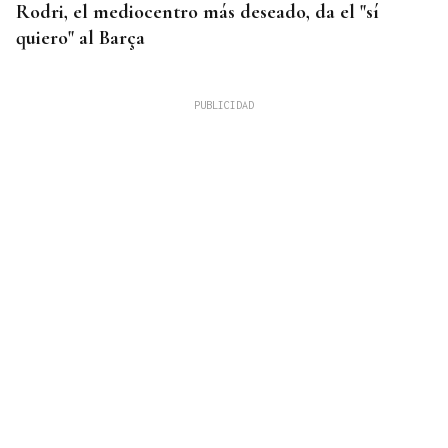
Rodri, el mediocentro más deseado, da el "sí
quiero" al Barça
FALTA DE MEDIOS
Vivas pide expulsar de inmediato a migrantes que
siguen en Ceuta y "blindar" la frontera con más
medios europeos