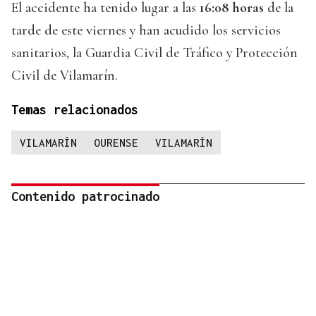
El accidente ha tenido lugar a las
16:08 horas
de la
tarde de este viernes y han acudido los servicios
sanitarios, la Guardia Civil de Tráfico y Protección
Civil de Vilamarín.
Temas relacionados
VILAMARÍN
OURENSE
VILAMARÍN
Contenido patrocinado