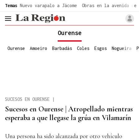
common.go-to-content
Temas
Nuevo varapalo a Jácome
Obras en la avenida de 
header.menu.open
Ourense
Ourense
Amoeiro
Barbadás
Coles
Esgos
Nogueira
P
SUCESOS EN OURENSE |
Sucesos en Ourense | Atropellado mientras
esperaba a que llegase la grúa en Vilamarín
Una persona ha sido alcanzada por otro vehículo