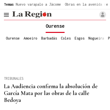
common.go-to-content
Temas
Nuevo varapalo a Jácome
Obras en la avenida de 
header.menu.open
Ourense
Ourense
Amoeiro
Barbadás
Coles
Esgos
Nogueira
P
TRIBUNALES
La Audiencia confirma la absolución de
García Mata por las obras de la calle
Bedoya