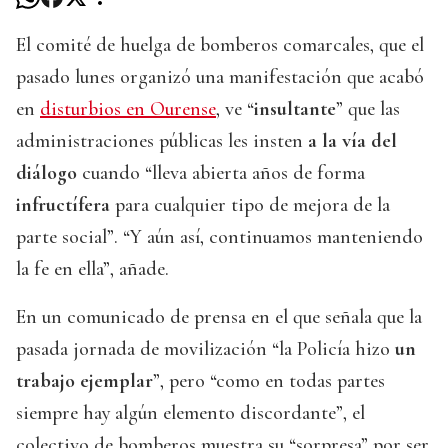
El comité de huelga de bomberos comarcales, que el
pasado lunes organizó una manifestación que acabó
en
disturbios en Ourense
, ve “
insultante
” que las
administraciones públicas les insten
a la vía del
diálogo
cuando “lleva abierta años de forma
infructífera
para cualquier tipo de mejora de la
parte social”. “Y aún así, continuamos manteniendo
la fe en ella”, añade.
En un comunicado de prensa en el que señala que la
pasada jornada de movilización “la Policía hizo
un
trabajo ejemplar
”, pero “como en todas partes
siempre hay algún elemento discordante”, el
colectivo de bomberos muestra su “sorpresa” por ser