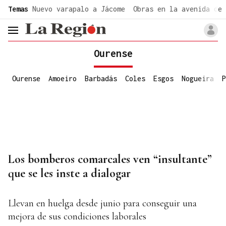
common.go-to-content
Temas
Nuevo varapalo a Jácome
Obras en la avenida de 
header.menu.open
Ourense
Ourense
Amoeiro
Barbadás
Coles
Esgos
Nogueira
P
Los bomberos comarcales ven “insultante”
que se les inste a dialogar
Llevan en huelga desde junio para conseguir una
mejora de sus condiciones laborales