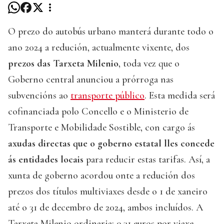
O prezo do autobús urbano manterá durante todo o
ano 2024 a redución, actualmente vixente, dos
prezos das Tarxeta Milenio
, toda vez que o
Goberno central anunciou a prórroga nas
subvencións ao
transporte público
. Esta medida será
cofinanciada polo Concello e o Ministerio de
Transporte e Mobilidade Sostible, con cargo ás
axudas directas que o goberno estatal lles concede
ás entidades locais
para reducir estas tarifas. Así, a
xunta de goberno acordou onte a redución dos
prezos dos títulos multiviaxes desde o 1 de xaneiro
até o 31 de decembro de 2024, ambos incluídos. A
Tarxeta Milenio ordinaria: 0,31 euros por viaxe