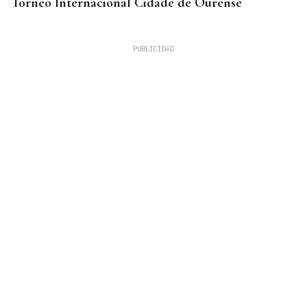
Torneo Internacional Cidade de Ourense
10 DE AGOSTO
Senegal se incorpora a las XLI Xornadas de
Folclore