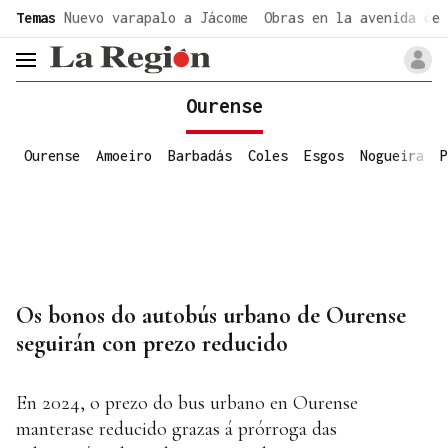
common.go-to-content
Temas
Nuevo varapalo a Jácome
Obras en la avenida de 
header.menu.open
Ourense
Ourense
Amoeiro
Barbadás
Coles
Esgos
Nogueira
P
Os bonos do autobús urbano de Ourense
seguirán con prezo reducido
En 2024, o prezo do bus urbano en Ourense
manterase reducido grazas á prórroga das