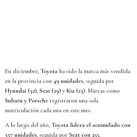
En diciembre,
Toyota
ha sido la marca más vendida
en la provincia con
49 unidades
, seguida por
Hyundai (32)
,
Seat (29)
y
Kia (23)
. Marcas como
Subaru y Porsche
registraron una sola
matriculación cada una en este mes.
A lo largo del año,
Toyota lidera el acumulado con
357 unidades
, seguida por
Seat con 255
.