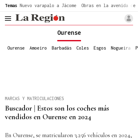
common.go-to-content
Temas
Nuevo varapalo a Jácome
Obras en la avenida de 
header.menu.open
Ourense
Ourense
Amoeiro
Barbadás
Coles
Esgos
Nogueira
P
MARCAS Y MATRICULACIONES
Buscador | Estos son los coches más
vendidos en Ourense en 2024
En Ourense, se matricularon 3.256 vehículos en 2024,