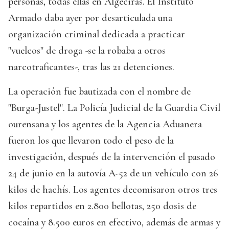
personas, todas ellas en Algeciras. El Instituto
Armado daba ayer por desarticulada una
organización criminal dedicada a practicar
"vuelcos" de droga -se la robaba a otros
narcotraficantes-, tras las 21 detenciones.
La operación fue bautizada con el nombre de
"Burga-Justel". La Policía Judicial de la Guardia Civil
ourensana y los agentes de la Agencia Aduanera
fueron los que llevaron todo el peso de la
investigación, después de la intervención el pasado
24 de junio en la autovía A-52 de un vehículo con 26
kilos de hachís. Los agentes decomisaron otros tres
kilos repartidos en 2.800 bellotas, 250 dosis de
cocaína y 8.500 euros en efectivo, además de armas y