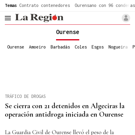
common.go-to-content
Temas
Contrato contenedores
Ourensano con 96 condenas
header.menu.open
Ourense
Ourense
Amoeiro
Barbadás
Coles
Esgos
Nogueira
P
TRÁFICO DE DROGAS
Se cierra con 21 detenidos en Algeciras la
operación antidroga iniciada en Ourense
La Guardia Civil de Ourense llevó el peso de la