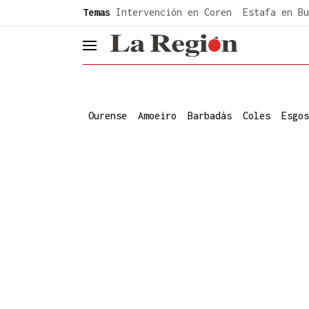
common.go-to-content
Temas
Intervención en Coren
Estafa en Bu
header.menu.open
Ourense
Amoeiro
Barbadás
Coles
Esgos