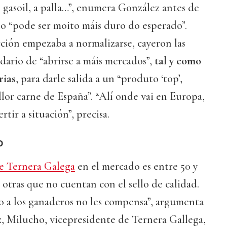
o gasoil, a palla…”, enumera González antes de
no “pode ser moito máis duro do esperado”.
ción empezaba a normalizarse, cayeron las
idario de “abrirse a máis mercados”,
tal y como
rias
, para darle salida a un “produto ‘top’,
or carne de España”. “Alí onde vai en Europa,
rtir a situación”, precisa.
o
e Ternera Galega
en el mercado es entre 50 y
 otras que no cuentan con el sello de calidad.
o a los ganaderos no les compensa”, argumenta
, Milucho, vicepresidente de Ternera Gallega,