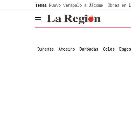
common.go-to-content
Temas
Nuevo varapalo a Jácome
Obras en l
header.menu.open
Ourense
Amoeiro
Barbadás
Coles
Esgos