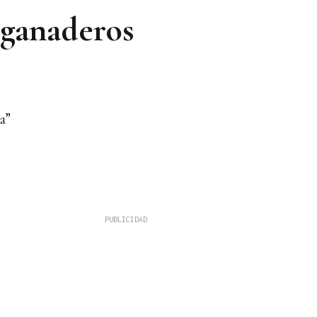
0 ganaderos
a”