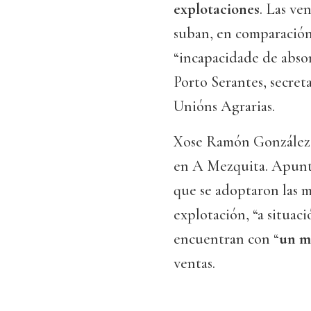
explotaciones
. Las ve
suban, en comparación 
“incapacidade de absor
Porto Serantes, secret
Unións Agrarias.
Xose Ramón González e
en A Mezquita. Apunt
que se adoptaron las m
explotación, “a situac
encuentran con “
un m
ventas.