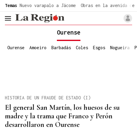
common.go-to-content
Temas
Nuevo varapalo a Jácome
Obras en la avenida de 
header.menu.open
Ourense
Ourense
Amoeiro
Barbadás
Coles
Esgos
Nogueira
P
HISTORIA DE UN FRAUDE DE ESTADO (I)
El general San Martín, los huesos de su
madre y la trama que Franco y Perón
desarrollaron en Ourense