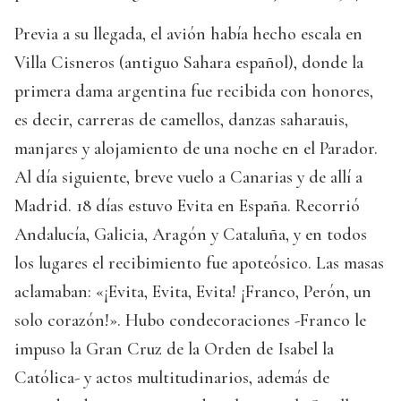
Previa a su llegada, el avión había hecho escala en
Villa Cisneros (antiguo Sahara español), donde la
primera dama argentina fue recibida con honores,
es decir, carreras de camellos, danzas saharauis,
manjares y alojamiento de una noche en el Parador.
Al día siguiente, breve vuelo a Canarias y de allí a
Madrid. 18 días estuvo Evita en España. Recorrió
Andalucía, Galicia, Aragón y Cataluña, y en todos
los lugares el recibimiento fue apoteósico. Las masas
aclamaban: «¡Evita, Evita, Evita! ¡Franco, Perón, un
solo corazón!». Hubo condecoraciones -Franco le
impuso la Gran Cruz de la Orden de Isabel la
Católica- y actos multitudinarios, además de