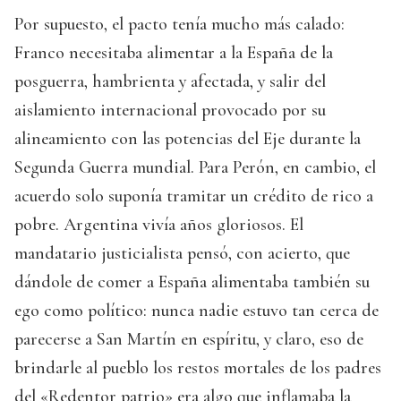
Por supuesto, el pacto tenía mucho más calado:
Franco necesitaba alimentar a la España de la
posguerra, hambrienta y afectada, y salir del
aislamiento internacional provocado por su
alineamiento con las potencias del Eje durante la
Segunda Guerra mundial. Para Perón, en cambio, el
acuerdo solo suponía tramitar un crédito de rico a
pobre. Argentina vivía años gloriosos. El
mandatario justicialista pensó, con acierto, que
dándole de comer a España alimentaba también su
ego como político: nunca nadie estuvo tan cerca de
parecerse a San Martín en espíritu, y claro, eso de
brindarle al pueblo los restos mortales de los padres
del «Redentor patrio» era algo que inflamaba la