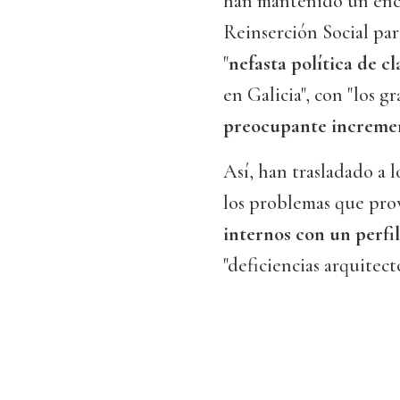
han mantenido un encu
Reinserción Social para
"
nefasta política de c
en Galicia", con "los 
preocupante incremen
Así, han trasladado a l
los problemas que prov
internos con un perfi
"deficiencias arquitect