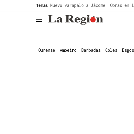
common.go-to-content
Temas
Nuevo varapalo a Jácome
Obras en l
header.menu.open
Ourense
Amoeiro
Barbadás
Coles
Esgos