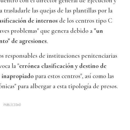
entro con el director general de Ejecución y
 trasladarle las quejas de las plantillas por la
lasificación de internos
de los centros tipo C
graves problemas" que genera debido a
"un
to" de agresiones
.
os responsables de instituciones penitenciarias
oca la "
errónea clasificación y destino de
l inapropiado
para estos centros", así como las
ónicas" para albergar a esta tipología de presos.