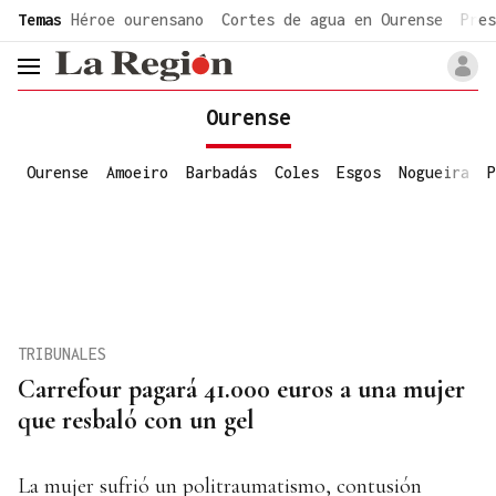
common.go-to-content
Temas
Héroe ourensano
Cortes de agua en Ourense
Pres
header.menu.open
Ourense
Ourense
Amoeiro
Barbadás
Coles
Esgos
Nogueira
P
TRIBUNALES
Carrefour pagará 41.000 euros a una mujer
que resbaló con un gel
La mujer sufrió un politraumatismo, contusión