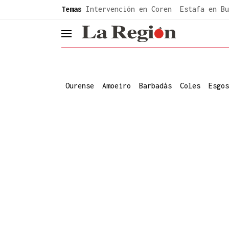
common.go-to-content
Temas
Intervención en Coren
Estafa en Bu
header.menu.open
Ourense
Amoeiro
Barbadás
Coles
Esgos