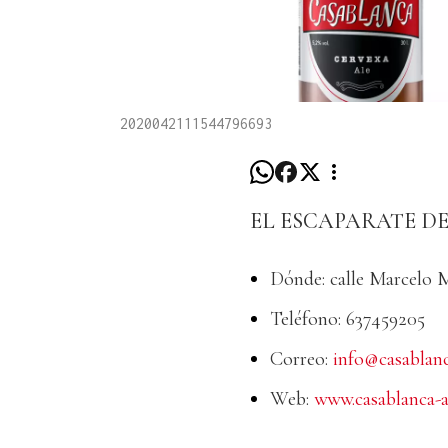
2020042111544796693
EL ESCAPARATE D
Dónde: calle Marcelo M
Teléfono: 637459205
Correo:
info@casablan
Web:
www.casablanca-a