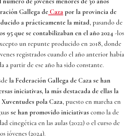
l número de jóvenes menores de 30 años
eración Gallega de
Caza
por la provincia de
educido a prácticamente la mitad
, pasando de
los 95 que se contabilizaban en el año 2024
-los
 Excepto un repunte producido en 2018, donde
jóvenes registrados cuando el año anterior había
a a partir de ese año ha sido constante.
esde
la Federación Gallega de Caza se han
sas iniciativas, la más destacada de ellas la
o Xuventudes pola Caza
, puesto en marcha en
guas
se han promovido iniciativas
como la de
dad cinegética en las aulas (2022) o el curso de
los jóvenes (2024).