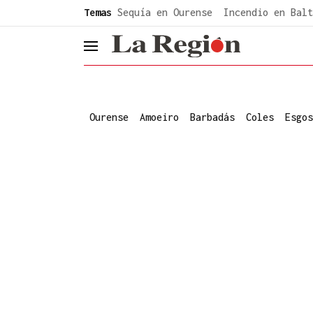
common.go-to-content
Temas
Sequía en Ourense
Incendio en Balt
header.menu.open
Ourense
Amoeiro
Barbadás
Coles
Esgos