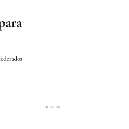
 para
 federados