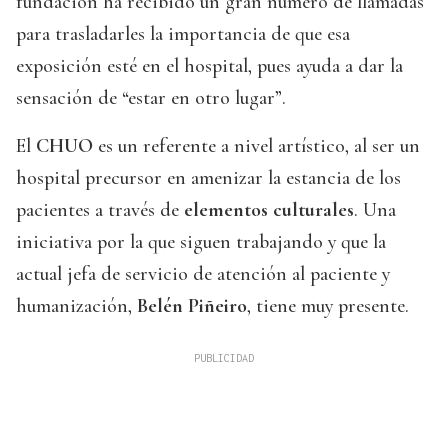
fundación ha recibido un gran número de llamadas
para trasladarles la importancia de que esa
exposición esté en el hospital, pues ayuda a dar la
sensación de “estar en otro lugar”.
El
CHUO
es un referente a nivel artístico, al ser un
hospital precursor en amenizar la estancia de los
pacientes a través de
elementos culturales
. Una
iniciativa por la que siguen trabajando y que la
actual jefa de servicio de atención al paciente y
humanización,
Belén Piñeiro
, tiene muy presente.