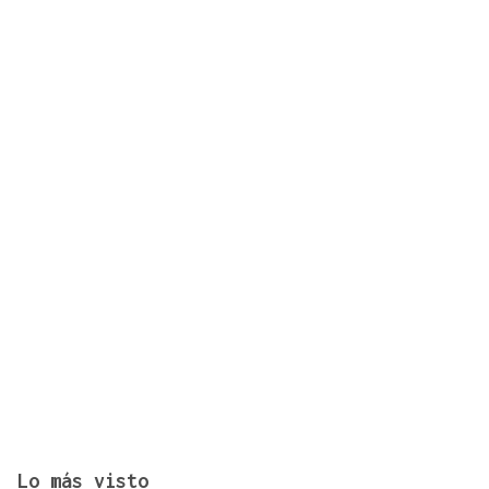
¿Sabe usted que desde la alerta por sequía en
Xunqueira de Ambía se consume el doble de agua?
Lo más visto