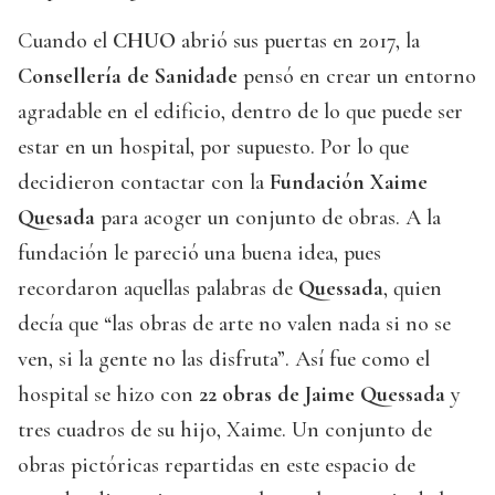
Cuando el
CHUO
abrió sus puertas en 2017, la
Consellería de Sanidade
pensó en crear un entorno
agradable en el edificio, dentro de lo que puede ser
estar en un hospital, por supuesto. Por lo que
decidieron contactar con la
Fundación Xaime
Quesada
para acoger un conjunto de obras. A la
fundación le pareció una buena idea, pues
recordaron aquellas palabras de
Quessada
, quien
decía que “las obras de arte no valen nada si no se
ven, si la gente no las disfruta”. Así fue como el
hospital se hizo con
22 obras de Jaime Quessada
y
tres cuadros de su hijo, Xaime. Un conjunto de
obras pictóricas repartidas en este espacio de