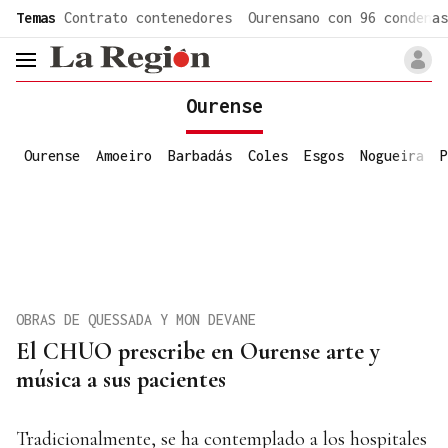
common.go-to-content
Temas
Contrato contenedores
Ourensano con 96 condenas
header.menu.open
Ourense
Ourense
Amoeiro
Barbadás
Coles
Esgos
Nogueira
P
OBRAS DE QUESSADA Y MON DEVANE
El CHUO prescribe en Ourense arte y
música a sus pacientes
Tradicionalmente, se ha contemplado a los hospitales