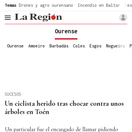
common.go-to-content
Temas
Drones y agro ourensano
Incendio en Baltar
Fes
header.menu.open
Ourense
Ourense
Amoeiro
Barbadás
Coles
Esgos
Nogueira
P
SUCESOS
Un ciclista herido tras chocar contra unos
árboles en Toén
Un particular fue el encargado de llamar pidiendo