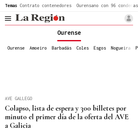
common.go-to-content
Temas
Contrato contenedores
Ourensano con 96 condenas
header.menu.open
Ourense
Ourense
Amoeiro
Barbadás
Coles
Esgos
Nogueira
P
AVE GALLEGO
Colapso, lista de espera y 300 billetes por
minuto el primer día de la oferta del AVE
a Galicia