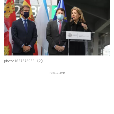
photo1637576953 (2)