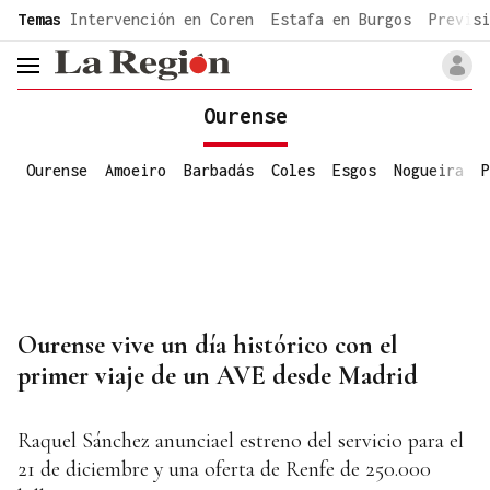
common.go-to-content
Temas
Intervención en Coren
Estafa en Burgos
Previsi
header.menu.open
Ourense
Ourense
Amoeiro
Barbadás
Coles
Esgos
Nogueira
P
Ourense vive un día histórico con el
primer viaje de un AVE desde Madrid
Raquel Sánchez anunciael estreno del servicio para el
21 de diciembre y una oferta de Renfe de 250.000