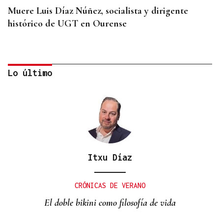
Muere Luis Díaz Núñez, socialista y dirigente
histórico de UGT en Ourense
Lo último
Itxu Díaz
CANEDO
Un herido en la colisión entre dos coches en la
CRÓNICAS DE VERANO
entrada a las termas de Outariz
El doble bikini como filosofía de vida