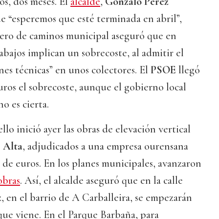
os, dos meses. El
alcalde
,
Gonzalo Pérez
ue “esperemos que esté terminada en abril”,
iero de caminos municipal aseguró que en
abajos implican un sobrecoste, al admitir el
es técnicas” en unos colectores. El
PSOE
llegó
uros el sobrecoste, aunque el gobierno local
no es cierta.
llo inició ayer las obras de elevación vertical
 Alta
, adjudicados a una empresa ourensana
 de euros. En los planes municipales, avanzaron
obras
. Así, el alcalde aseguró que en la calle
 en el barrio de A Carballeira, se empezarán
 que viene. En el Parque Barbaña, para