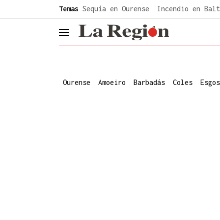
common.go-to-content
Temas
Sequía en Ourense
Incendio en Balt
header.menu.open
Ourense
Amoeiro
Barbadás
Coles
Esgos