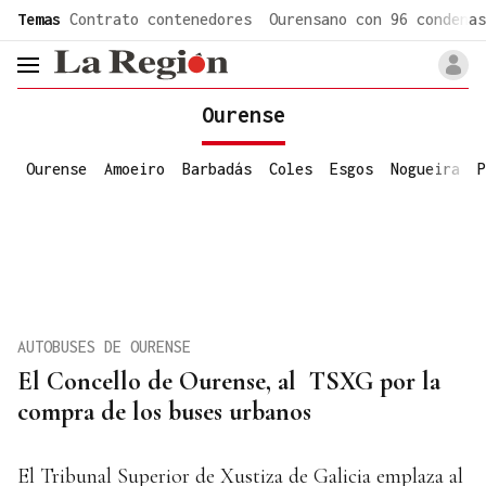
common.go-to-content
Temas
Contrato contenedores
Ourensano con 96 condenas
header.menu.open
Ourense
Ourense
Amoeiro
Barbadás
Coles
Esgos
Nogueira
P
AUTOBUSES DE OURENSE
El Concello de Ourense, al TSXG por la
compra de los buses urbanos
El Tribunal Superior de Xustiza de Galicia emplaza al