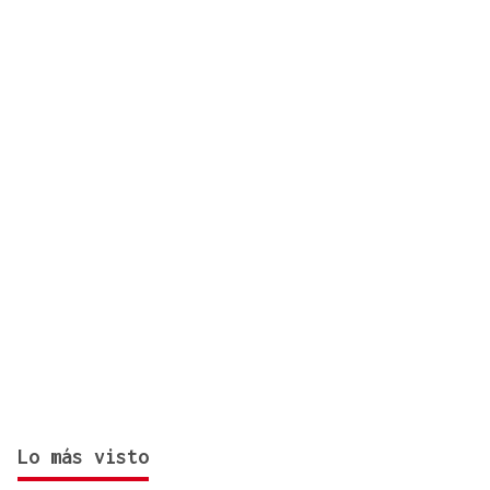
eclipse a la provincia de Ourense
Lo más visto