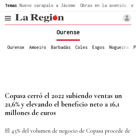
common.go-to-content
Temas
Nuevo varapalo a Jácome
Obras en la avenida de 
header.menu.open
Ourense
Ourense
Amoeiro
Barbadás
Coles
Esgos
Nogueira
P
Copasa cerró el 2022 subiendo ventas un
21,6% y elevando el beneficio neto a 16,1
millones de euros
El 43% del volumen de negocio de Copasa procede de