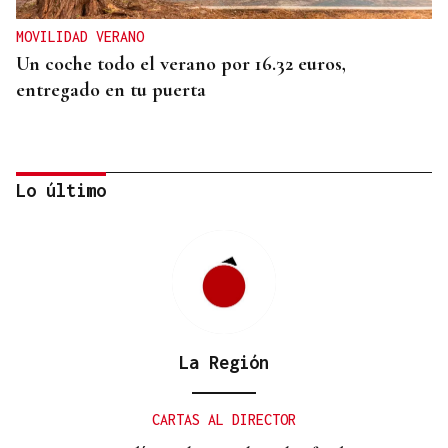
MOVILIDAD VERANO
Un coche todo el verano por 16.32 euros,
entregado en tu puerta
Lo último
La Región
CONATO EXTINGUIDO
Vídeo | Se desata un incendio forestal en una
CARTAS AL DIRECTOR
cantera de Untes