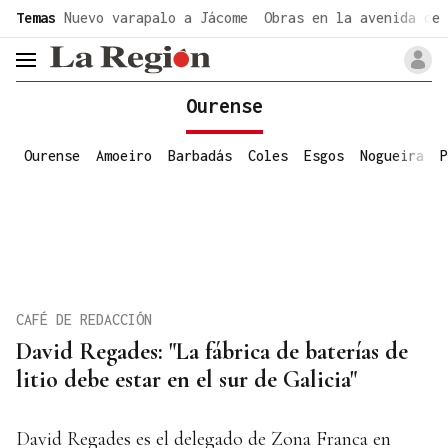
common.go-to-content
Temas
Nuevo varapalo a Jácome
Obras en la avenida de 
header.menu.open
Ourense
Ourense
Amoeiro
Barbadás
Coles
Esgos
Nogueira
P
CAFÉ DE REDACCIÓN
David Regades: "La fábrica de baterías de
litio debe estar en el sur de Galicia"
David Regades es el delegado de Zona Franca en