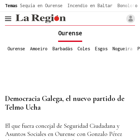
common.go-to-content
Temas
Sequía en Ourense
Incendio en Baltar
Bonoloto 
header.menu.open
Ourense
Ourense
Amoeiro
Barbadás
Coles
Esgos
Nogueira
P
Democracia Galega, el nuevo partido de
Telmo Ucha
El que fuera concejal de Seguridad Ciudadana y
Asuntos Sociales en Ourense con Gonzalo Pérez