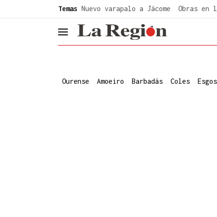
common.go-to-content
Temas
Nuevo varapalo a Jácome
Obras en l
header.menu.open
Ourense
Amoeiro
Barbadás
Coles
Esgos