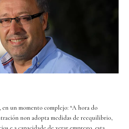
, en un momento complejo: “A hora do
stración non adopta medidas de reequilibrio,
cios e a capacidade de xerar emprego, esta