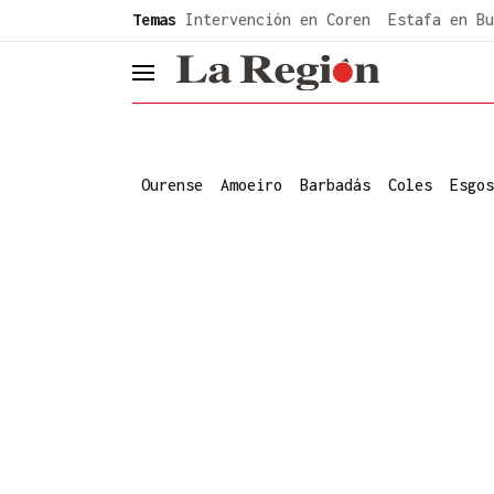
common.go-to-content
Temas
Intervención en Coren
Estafa en Bu
header.menu.open
Ourense
Amoeiro
Barbadás
Coles
Esgos