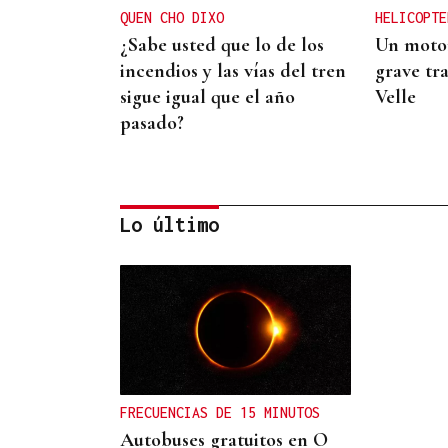
QUEN CHO DIXO
HELICOPTE
¿Sabe usted que lo de los
Un motor
incendios y las vías del tren
grave tra
sigue igual que el año
Velle
pasado?
Lo último
CANEDO
Un herido en la colisión
entre dos coches en la
entrada a las termas de
FRECUENCIAS DE 15 MINUTOS
Outariz
Autobuses gratuitos en O