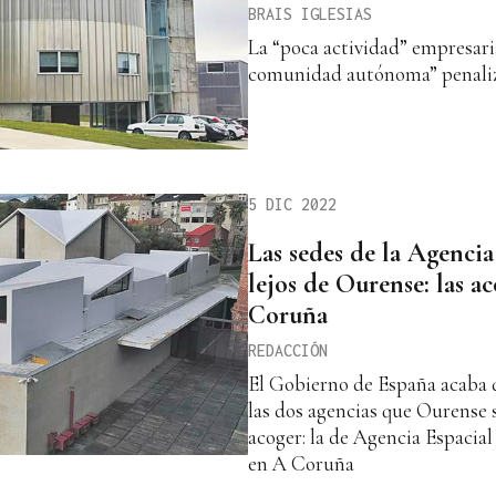
BRAIS IGLESIAS
La “poca actividad” empresarial
comunidad autónoma” penali
5 DIC 2022
Las sedes de la Agencia
lejos de Ourense: las a
Coruña
REDACCIÓN
El Gobierno de España acaba d
las dos agencias que Ourense 
acoger: la de Agencia Espacial 
en A Coruña