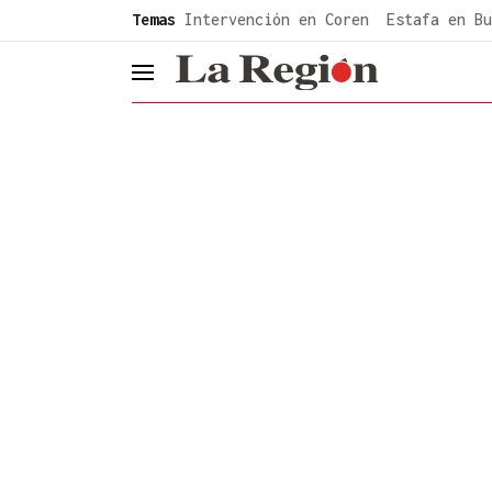
common.go-to-content
Temas
Intervención en Coren
Estafa en Bu
header.menu.open