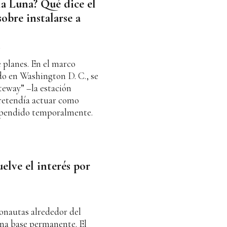
a Luna? Qué dice el
obre instalarse a
 planes. En el marco
do en Washington D. C., se
teway” –la estación
pretendía actuar como
spendido temporalmente.
elve el interés por
onautas alrededor del
 una base permanente. El