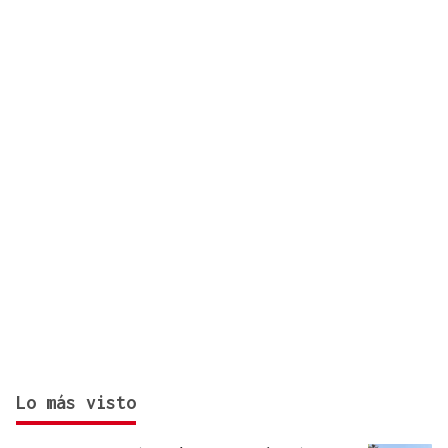
FESTA DO PULPO
Cartel musical del Pulpo Fest 2026
Lo más visto