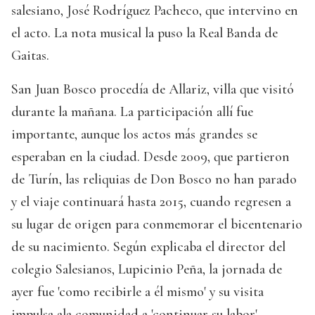
salesiano, José Rodríguez Pacheco, que intervino en
el acto. La nota musical la puso la Real Banda de
Gaitas.
San Juan Bosco procedía de Allariz, villa que visitó
durante la mañana. La participación allí fue
importante, aunque los actos más grandes se
esperaban en la ciudad. Desde 2009, que partieron
de Turín, las reliquias de Don Bosco no han parado
y el viaje continuará hasta 2015, cuando regresen a
su lugar de origen para conmemorar el bicentenario
de su nacimiento. Según explicaba el director del
colegio Salesianos, Lupicinio Peña, la jornada de
ayer fue 'como recibirle a él mismo' y su visita
impulsa ala comunidad a 'continuar su labor'.