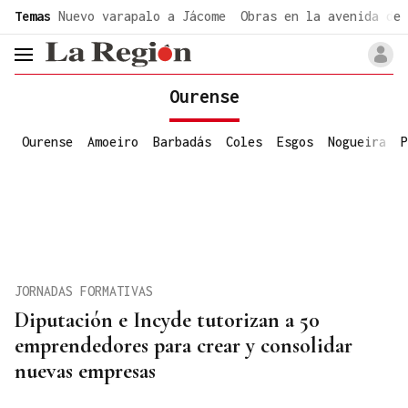
common.go-to-content
Temas
Nuevo varapalo a Jácome
Obras en la avenida de 
header.menu.open
Ourense
Ourense
Amoeiro
Barbadás
Coles
Esgos
Nogueira
P
JORNADAS FORMATIVAS
Diputación e Incyde tutorizan a 50
emprendedores para crear y consolidar
nuevas empresas