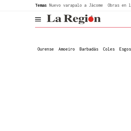
common.go-to-content
Temas
Nuevo varapalo a Jácome
Obras en l
header.menu.open
Ourense
Amoeiro
Barbadás
Coles
Esgos