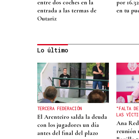
entre dos coches en la
por 16.3
entrada a las termas de
en tu pu
Outariz
Lo último
ENTREVISTA
Jorge Vázquez: "Nuestro
objetivo a 2028 es crecer
creando valor para el
TERCERA FEDERACIÓN
"FALTA DE
accionista y para el equipo
LAS VÍCTI
El Arenteiro salda la deuda
que lo hace posible"
Ana Red
con los jugadores un día
reunión 
antes del final del plazo