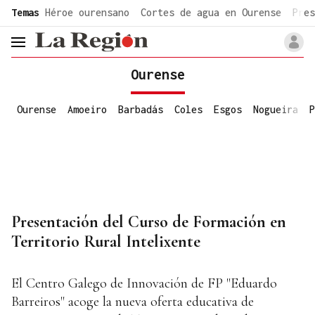
common.go-to-content
Temas
Héroe ourensano
Cortes de agua en Ourense
Pres
header.menu.open
Ourense
Ourense
Amoeiro
Barbadás
Coles
Esgos
Nogueira
P
Presentación del Curso de Formación en
Territorio Rural Intelixente
El Centro Galego de Innovación de FP "Eduardo
Barreiros" acoge la nueva oferta educativa de