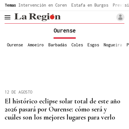
common.go-to-content
Temas
Intervención en Coren
Estafa en Burgos
Previsi
header.menu.open
Ourense
Ourense
Amoeiro
Barbadás
Coles
Esgos
Nogueira
P
12 DE AGOSTO
El histórico eclipse solar total de este año
2026 pasará por Ourense: cómo será y
cuáles son los mejores lugares para verlo