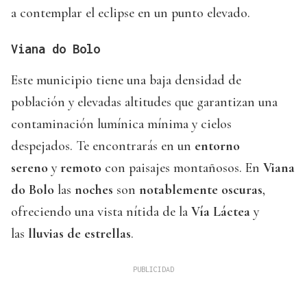
a contemplar el eclipse en un punto elevado.
Viana do Bolo
Este municipio tiene una baja densidad de
población y elevadas altitudes que garantizan una
contaminación lumínica mínima y cielos
despejados. Te encontrarás en un
entorno
sereno
y
remoto
con paisajes montañosos. En
Viana
do Bolo
las
noches
son
notablemente oscuras
,
ofreciendo una vista nítida de la
Vía Láctea
y
las
lluvias de estrellas
.