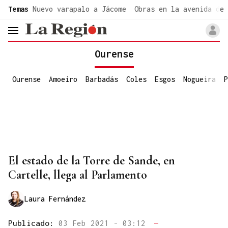
common.go-to-content
Temas
Nuevo varapalo a Jácome
Obras en la avenida de 
header.menu.open
Ourense
Ourense
Amoeiro
Barbadás
Coles
Esgos
Nogueira
P
El estado de la Torre de Sande, en
Cartelle, llega al Parlamento
Laura Fernández
Publicado:
03 Feb 2021 - 03:12
—