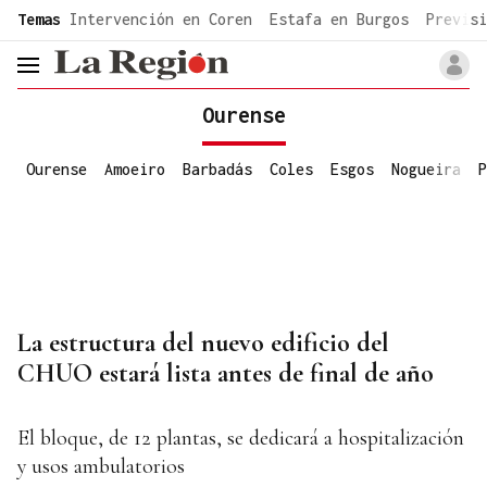
common.go-to-content
Temas
Intervención en Coren
Estafa en Burgos
Previsi
header.menu.open
Ourense
Ourense
Amoeiro
Barbadás
Coles
Esgos
Nogueira
P
La estructura del nuevo edificio del
CHUO estará lista antes de final de año
El bloque, de 12 plantas, se dedicará a hospitalización
y usos ambulatorios