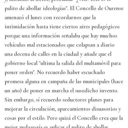
palito de abollar ideologías". El Concello de Ourense
amenazó el lunes con recordarnos que la
intimidación hasta tiene ciertos aires pedagógicos
porque una información señalaba que hay muchos
vehículos mal estacionados que colapsan a diario
una decena de calles en la ciudad y añade que el
gobierno local "ultima la salida del multamóvil para
poner orden". No recuerdo haber escuchado
promesa alguna en campaña de las municipales (hace
un año) de poner en marcha el susodicho invento.
Sin embargo, sí recuerdo seductores planes para
mejorar la circulación, aparcamientos disuasorios y
cosas por el estilo. Pero quizá el Concello crea que la
mejor pedagogía es aplicar el palito de abollar