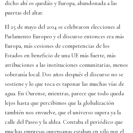
dicho ahí os quedáis y Europa, abandonada a las
puertas del altar.
El 25 de mayo del 2014 se celebraron elecciones al
Parlamento Europeo y el discurso entonces era más
Europa, más cesiones de competencias de los
Estados en beneficio de una UE más fuerte, más
atribuciones a las instituciones comunitarias, menos
soberanía local. Dos años después el discurso no se
sostiene y lo que toca es taponar las muchas vías de
agua. En Ourense, mientras, parece que todo queda
lejos hasta que percibimos que la globalización
también nos envuelve, que el universo supera ya la
calle del Paseo y la aldea. Contaba el periódico que
muchas empresas ourensanas estaban en vilo por el