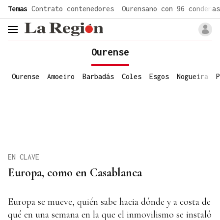
common.go-to-content
Temas
Contrato contenedores
Ourensano con 96 condenas
header.menu.open
Ourense
Ourense
Amoeiro
Barbadás
Coles
Esgos
Nogueira
P
EN CLAVE
Europa, como en Casablanca
Europa se mueve, quién sabe hacia dónde y a costa de
qué en una semana en la que el inmovilismo se instaló