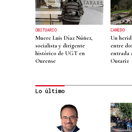
OBITUARIO
CANEDO
Muere Luis Díaz Núñez,
Un herido
socialista y dirigente
entre do
histórico de UGT en
entrada 
Ourense
Outariz
Lo último
CONATO EXTINGUIDO
Vídeo | Se desata un