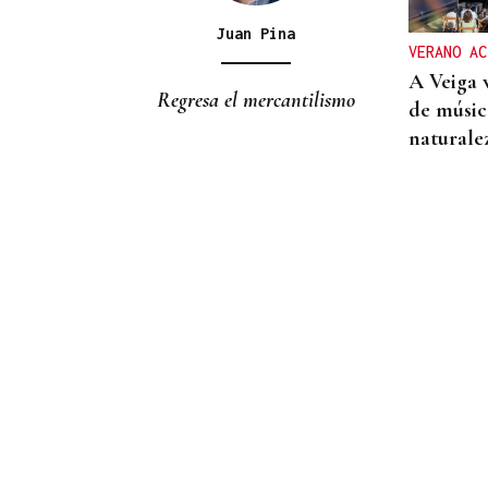
incendio forestal en una
cantera de Untes
Juan Pina
VERANO AC
A Veiga 
Regresa el mercantilismo
de música
naturale
10 DE AGOSTO
Senegal se incorpora a las
XLI Xornadas de Folclore