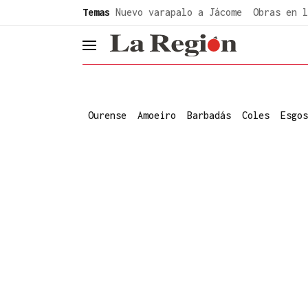
common.go-to-content
Temas
Nuevo varapalo a Jácome
Obras en l
header.menu.open
Ourense
Amoeiro
Barbadás
Coles
Esgos