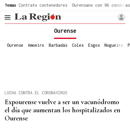
common.go-to-content
Temas
Contrato contenedores
Ourensano con 96 condenas
header.menu.open
Ourense
Ourense
Amoeiro
Barbadás
Coles
Esgos
Nogueira
P
LUCHA CONTRA EL CORONAVIRUS
Expourense vuelve a ser un vacunódromo
el día que aumentan los hospitalizados en
Ourense