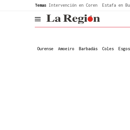
common.go-to-content
Temas
Intervención en Coren
Estafa en Bu
header.menu.open
Ourense
Amoeiro
Barbadás
Coles
Esgos