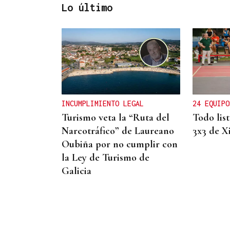
Lo último
CANEDO
Un herido en la colisión
entre dos coches en la
entrada a las termas de
INCUMPLIMIENTO LEGAL
24 EQUIPO
Outariz
Turismo veta la “Ruta del
Todo lis
Narcotráfico” de Laureano
3x3 de X
Oubiña por no cumplir con
la Ley de Turismo de
Galicia