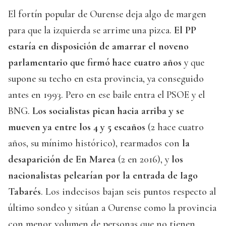
El fortín popular de Ourense deja algo de margen
para que la izquierda se arrime una pizca.
El PP
estaría en disposición de amarrar el noveno
parlamentario que firmó hace cuatro años
y que
supone su techo en esta provincia, ya conseguido
antes en 1993. Pero en ese baile entra el PSOE y el
BNG.
Los socialistas pican hacia arriba y se
mueven ya entre los 4 y 5 escaños
(2 hace cuatro
años, su mínimo histórico), rearmados con
la
desaparición de En Marea
(2 en 2016), y
los
nacionalistas pelearían por la entrada de Iago
Tabarés
. Los indecisos bajan seis puntos respecto al
último sondeo y sitúan a Ourense como la provincia
con menor volumen de personas que no tienen