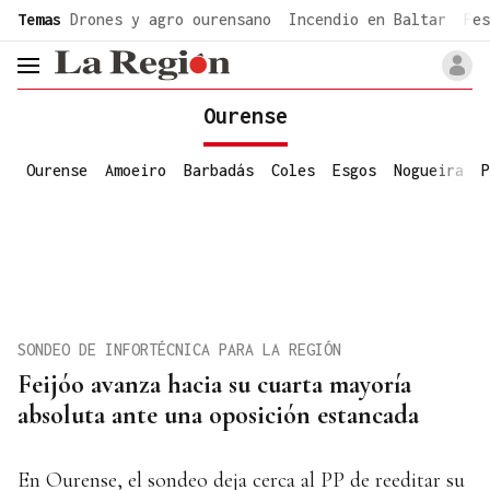
common.go-to-content
Temas
Drones y agro ourensano
Incendio en Baltar
Fes
header.menu.open
Ourense
Ourense
Amoeiro
Barbadás
Coles
Esgos
Nogueira
P
SONDEO DE INFORTÉCNICA PARA LA REGIÓN
Feijóo avanza hacia su cuarta mayoría
absoluta ante una oposición estancada
En Ourense, el sondeo deja cerca al PP de reeditar su