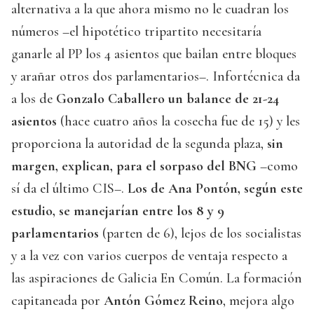
alternativa a la que ahora mismo no le cuadran los
números –el hipotético tripartito necesitaría
ganarle al PP los 4 asientos que bailan entre bloques
y arañar otros dos parlamentarios–. Infortécnica da
a los de
Gonzalo Caballero un balance de 21-24
asientos
(hace cuatro años la cosecha fue de 15) y les
proporciona la autoridad de la segunda plaza,
sin
margen, explican, para el sorpaso del BNG
–como
sí da el último CIS–.
Los de Ana Pontón, según este
estudio, se manejarían entre los 8 y 9
parlamentarios
(parten de 6), lejos de los socialistas
y a la vez con varios cuerpos de ventaja respecto a
las aspiraciones de Galicia En Común. La formación
capitaneada por
Antón Gómez Reino
, mejora algo