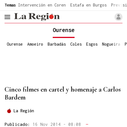
common.go-to-content
Temas
Intervención en Coren
Estafa en Burgos
Previsi
header.menu.open
Ourense
Ourense
Amoeiro
Barbadás
Coles
Esgos
Nogueira
P
Cinco filmes en cartel y homenaje a Carlos
Bardem
La Región
Publicado:
16 Nov 2014 - 08:08
—