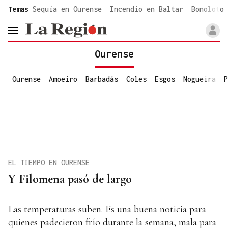
common.go-to-content
Temas
Sequía en Ourense
Incendio en Baltar
Bonoloto 
header.menu.open
Ourense
Ourense
Amoeiro
Barbadás
Coles
Esgos
Nogueira
P
EL TIEMPO EN OURENSE
Y Filomena pasó de largo
Las temperaturas suben. Es una buena noticia para
quienes padecieron frío durante la semana, mala para