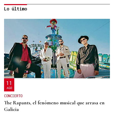
Lo último
HELICOPTERO MEDICALIZADO
Un motorista en estado grave tras una colisión en
Velle
11
AGO
CONCIERTO
The Rapants, el fenómeno musical que arrasa en
Galicia