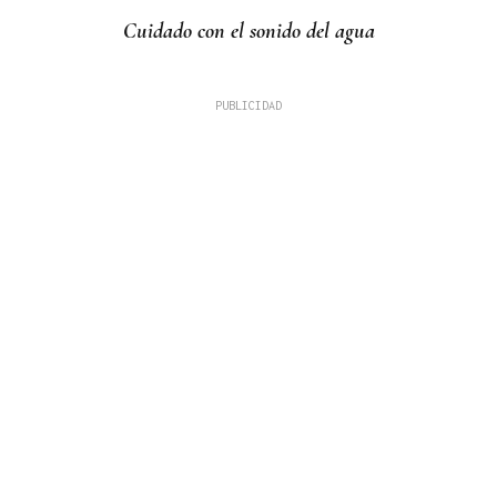
Cuidado con el sonido del agua
LOS TITULARES DE HOY
La portada de La Región de este sábado, 8 de
agosto