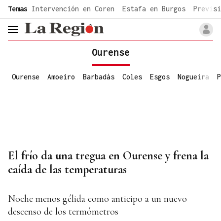
common.go-to-content
Temas
Intervención en Coren
Estafa en Burgos
Previsi
header.menu.open
Ourense
Ourense
Amoeiro
Barbadás
Coles
Esgos
Nogueira
P
El frío da una tregua en Ourense y frena la
caída de las temperaturas
Noche menos gélida como anticipo a un nuevo
descenso de los termómetros