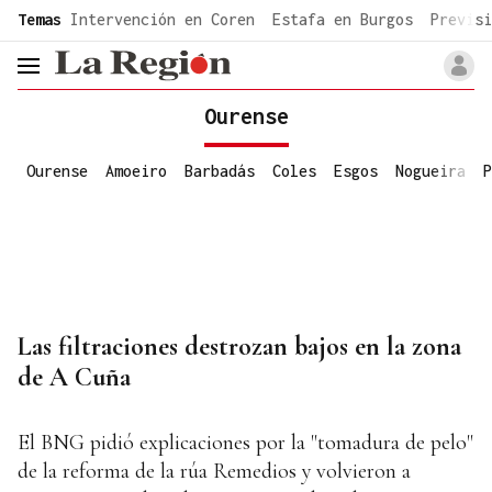
common.go-to-content
Temas
Intervención en Coren
Estafa en Burgos
Previsi
header.menu.open
Ourense
Ourense
Amoeiro
Barbadás
Coles
Esgos
Nogueira
P
Las filtraciones destrozan bajos en la zona
de A Cuña
El BNG pidió explicaciones por la "tomadura de pelo"
de la reforma de la rúa Remedios y volvieron a