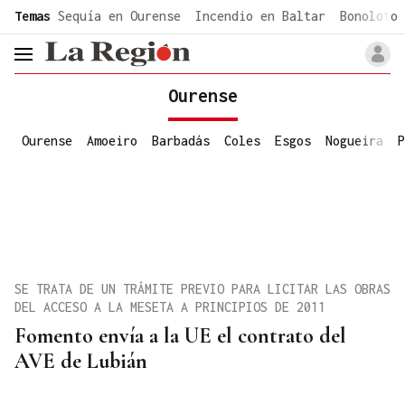
common.go-to-content
Temas
Sequía en Ourense
Incendio en Baltar
Bonoloto 
header.menu.open
Ourense
Ourense
Amoeiro
Barbadás
Coles
Esgos
Nogueira
P
SE TRATA DE UN TRÁMITE PREVIO PARA LICITAR LAS OBRAS
DEL ACCESO A LA MESETA A PRINCIPIOS DE 2011
Fomento envía a la UE el contrato del
AVE de Lubián