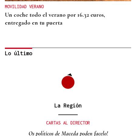
MOVILIDAD VERANO
Un coche todo el verano por 16.32 euros,
entregado en tu puerta
Lo último
La Región
CONATO EXTINGUIDO
Vídeo | Se desata un incendio forestal en una
CARTAS AL DIRECTOR
cantera de Untes
Os políticos de Maceda poden facelo!