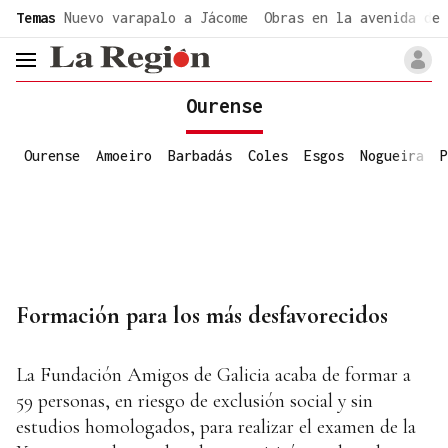
common.go-to-content
Temas
Nuevo varapalo a Jácome
Obras en la avenida de 
header.menu.open
Ourense
Ourense
Amoeiro
Barbadás
Coles
Esgos
Nogueira
P
Formación para los más desfavorecidos
La Fundación Amigos de Galicia acaba de formar a
59 personas, en riesgo de exclusión social y sin
estudios homologados, para realizar el examen de la